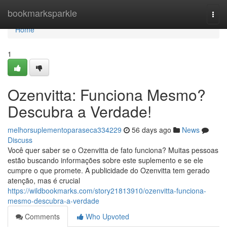
Home
bookmarksparkle
Togg
navi
Home
1
Ozenvitta: Funciona Mesmo?
Descubra a Verdade!
melhorsuplementoparaseca334229
56 days ago
News
Discuss
Você quer saber se o Ozenvitta de fato funciona? Muitas pessoas
estão buscando informações sobre este suplemento e se ele
cumpre o que promete. A publicidade do Ozenvitta tem gerado
atenção, mas é crucial
https://wildbookmarks.com/story21813910/ozenvitta-funciona-
mesmo-descubra-a-verdade
Comments
Who Upvoted