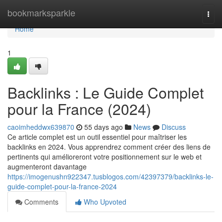
Home
bookmarksparkle
Togg
navi
Home
1
Backlinks : Le Guide Complet
pour la France (2024)
caoimheddwx639870
55 days ago
News
Discuss
Ce article complet est un outil essentiel pour maîtriser les
backlinks en 2024. Vous apprendrez comment créer des liens de
pertinents qui amélioreront votre positionnement sur le web et
augmenteront davantage
https://imogenushn922347.tusblogos.com/42397379/backlinks-le-
guide-complet-pour-la-france-2024
Comments
Who Upvoted