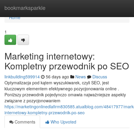
Home
bookmarksparkle
Home
1
Marketing internetowy:
Kompletny przewodnik po SEO
linkbuilding599914
56 days ago
News
Discuss
Optymalizacja pod kątem wyszukiwarek, czyli SEO, jest
kluczowym elementem efektywnego pozycjonowania online .
Poniższy przewodnik pojedynczo omawia najważniejsze aspekty
związane z pozycjonowaniem
https://marketingonlinedlafirm830585.atualblog.com/48417977/mark
internetowy-kompletny-przewodnik-po-seo
Comments
Who Upvoted