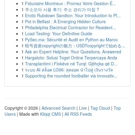
1
Fiduciaire Montreux : Promez Votre Gestion É...
1
주소모아 사용 후기: 주소 관리가 마침 ?
1
Erotic Rubdown Sandton: Your Introduction to Pl...
1
Pot in Belfast : A Emerging Hidden Culture
1
Philadelphia Electrical Contractor for Resident...
1
Load Testing: Your Definitive Guide
1
PySec.ma: Sécurité et Audit en Python au Maroc
1
暗号資産copyrightの魅力：USDTcopyrightで始める...
1
Ask an Expert Helpline: Your Questions, Answered
1
Hargatoto: Solusi Togel Online Terpercaya Anda
1
Transplantimi i Flokëve në Turqi: Gjithçka që D...
1
ระบบ AI สล็อต LG96: สุดยอด นำไปสู่ เงินรางวัล
1
Supporting the rounded footballer via innovativ...
Copyright © 2026 |
Advanced Search
|
Live
|
Tag Cloud
|
Top
Users
| Made with
Kliqqi CMS
|
All RSS Feeds