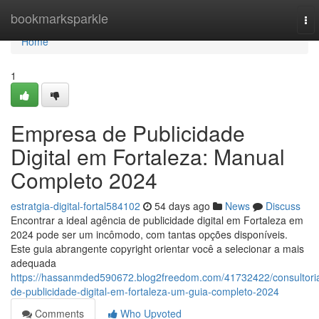
Home
bookmarksparkle
To
nav
Home
1
Empresa de Publicidade
Digital em Fortaleza: Manual
Completo 2024
estratgia-digital-fortal584102
54 days ago
News
Discuss
Encontrar a ideal agência de publicidade digital em Fortaleza em
2024 pode ser um incômodo, com tantas opções disponíveis.
Este guia abrangente copyright orientar você a selecionar a mais
adequada
https://hassanmded590672.blog2freedom.com/41732422/consultori
de-publicidade-digital-em-fortaleza-um-guia-completo-2024
Comments
Who Upvoted