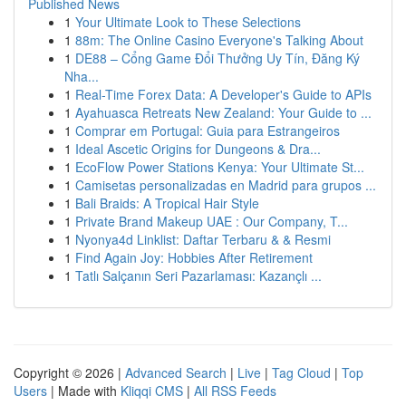
Published News
1
Your Ultimate Look to These Selections
1
88m: The Online Casino Everyone's Talking About
1
DE88 – Cổng Game Đổi Thưởng Uy Tín, Đăng Ký
Nha...
1
Real-Time Forex Data: A Developer's Guide to APIs
1
Ayahuasca Retreats New Zealand: Your Guide to ...
1
Comprar em Portugal: Guia para Estrangeiros
1
Ideal Ascetic Origins for Dungeons & Dra...
1
EcoFlow Power Stations Kenya: Your Ultimate St...
1
Camisetas personalizadas en Madrid para grupos ...
1
Bali Braids: A Tropical Hair Style
1
Private Brand Makeup UAE : Our Company, T...
1
Nyonya4d Linklist: Daftar Terbaru & & Resmi
1
Find Again Joy: Hobbies After Retirement
1
Tatlı Salçanın Seri Pazarlaması: Kazançlı ...
Copyright © 2026 |
Advanced Search
|
Live
|
Tag Cloud
|
Top
Users
| Made with
Kliqqi CMS
|
All RSS Feeds