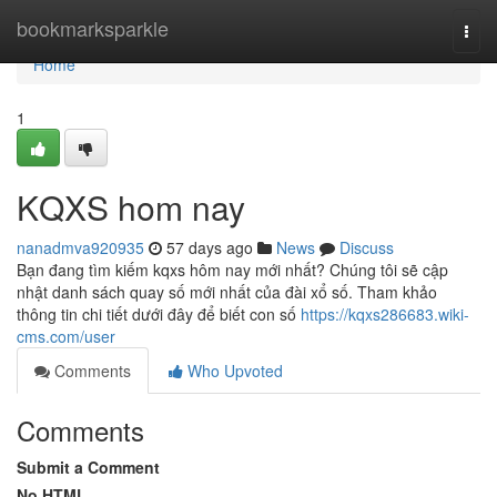
Home
bookmarksparkle
Togg
navi
Home
1
KQXS hom nay
nanadmva920935
57 days ago
News
Discuss
Bạn đang tìm kiếm kqxs hôm nay mới nhất? Chúng tôi sẽ cập
nhật danh sách quay số mới nhất của đài xổ số. Tham khảo
thông tin chi tiết dưới đây để biết con số
https://kqxs286683.wiki-
cms.com/user
Comments
Who Upvoted
Comments
Submit a Comment
No HTML