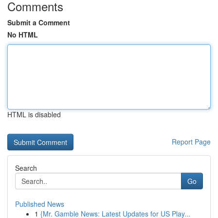
Comments
Submit a Comment
No HTML
HTML is disabled
Report Page
Search
Go
Published News
1
{Mr. Gamble News: Latest Updates for US Play...