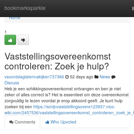
Home
bookmarksparkle
Home
1
Vaststellingsovereenkomst
controleren: Zoek je hulp?
vsoontslaglatennakijken737366
52 days ago
News
Discuss
Heb je een schikkingsovereenkomst ontvangen en ben je niet
zeker of alles correct is? Het is essentieel om deze overeenkomst
zorgvuldig te lezen voordat je erop akkoord geeft. Je kunt hulp
zoeken bij een
https://ismijnvaststellingsovere123937.nico-
wiki.com/2457536/vaststellingsovereenkomst_controleren_zoek_je_
Comments
Who Upvoted