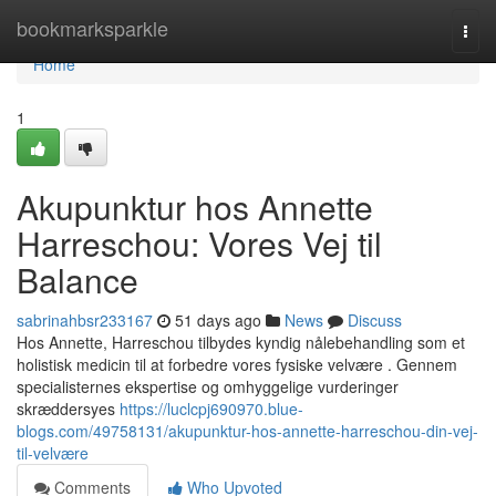
Home
bookmarksparkle
Togg
navi
Home
1
Akupunktur hos Annette
Harreschou: Vores Vej til
Balance
sabrinahbsr233167
51 days ago
News
Discuss
Hos Annette, Harreschou tilbydes kyndig nålebehandling som et
holistisk medicin til at forbedre vores fysiske velvære . Gennem
specialisternes ekspertise og omhyggelige vurderinger
skræddersyes
https://luclcpj690970.blue-
blogs.com/49758131/akupunktur-hos-annette-harreschou-din-vej-
til-velvære
Comments
Who Upvoted