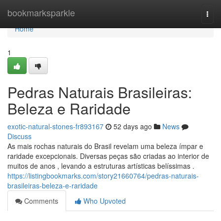
Home
bookmarksparkle
Togg
navi
Home
1
Pedras Naturais Brasileiras:
Beleza e Raridade
exotic-natural-stones-fr893167
52 days ago
News
Discuss
As mais rochas naturais do Brasil revelam uma beleza ímpar e
raridade excepcionais. Diversas peças são criadas ao interior de
muitos de anos , levando a estruturas artísticas belíssimas .
https://listingbookmarks.com/story21660764/pedras-naturais-
brasileiras-beleza-e-raridade
Comments
Who Upvoted