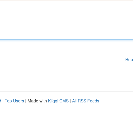
Rep
d
|
Top Users
| Made with
Kliqqi CMS
|
All RSS Feeds