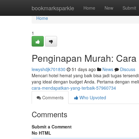
Home
bookmarksparkle
Home
New
Submit
Home
1
Penginapan Murah: Cara
lewyshdjk701830
51 days ago
News
Discuss
Mencari hotel hemat yang baik bisa jadi tugas ters
yang ideal dengan budget Anda. Pertama dengan melih
cara-mendapatkan-yang-terbaik-57960734
Comments
Who Upvoted
Comments
Submit a Comment
No HTML