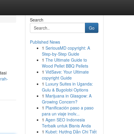
Search
Go
Published News
1
SeriousMD copyright: A
Step-by-Step Guide
1
The Ultimate Guide to
Wood Pellet BBQ Pellets
1
VidSave: Your Ultimate
dasi
copyright Guide
urah-
1
Luxury Suites in Uganda:
Gulu & Bugolobi Options
1
Marijuana in Glasgow: A
Growing Concern?
1
Planificación paso a paso
para un viaje inolv...
1
Agen SEO Indonesia
Terbaik untuk Bisnis Anda
1
Kubet: Hướng Dẫn Chi Tiết