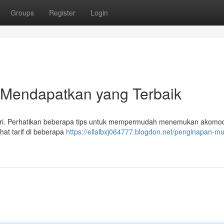
Groups
Register
Login
 Mendapatkan yang Terbaik
endiri. Perhatikan beberapa tips untuk mempermudah menemukan akomo
at tarif di beberapa
https://ellalbxj064777.blogdon.net/penginapan-m