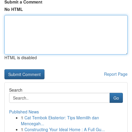
Submit a Comment
No HTML
HTML is disabled
Report Page
Search
Go
Published News
1
Cat Tembok Eksterior: Tips Memilih dan
Mencegah...
1
Constructing Your Ideal Home : A Full Gu...