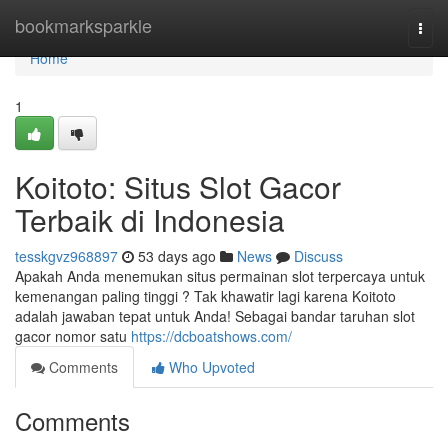
Home
bookmarksparkle
Togg
navi
Home
1
Koitoto: Situs Slot Gacor
Terbaik di Indonesia
tesskgvz968897
53 days ago
News
Discuss
Apakah Anda menemukan situs permainan slot terpercaya untuk
kemenangan paling tinggi ? Tak khawatir lagi karena Koitoto
adalah jawaban tepat untuk Anda! Sebagai bandar taruhan slot
gacor nomor satu
https://dcboatshows.com/
Comments
Who Upvoted
Comments