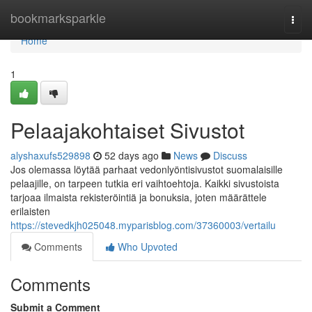
Home
bookmarksparkle
Togg
navi
Home
1
Pelaajakohtaiset Sivustot
alyshaxufs529898
52 days ago
News
Discuss
Jos olemassa löytää parhaat vedonlyöntisivustot suomalaisille
pelaajille, on tarpeen tutkia eri vaihtoehtoja. Kaikki sivustoista
tarjoaa ilmaista rekisteröintiä ja bonuksia, joten määrättele
erilaisten
https://stevedkjh025048.myparisblog.com/37360003/vertailu
Comments
Who Upvoted
Comments
Submit a Comment