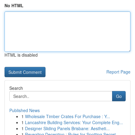
No HTML
HTML is disabled
Report Page
Search
Go
Published News
1
Wholesale Timber Crates For Purchase : Y...
1
Lancashire Building Services: Your Complete Eng...
1
Designer Sliding Panels Brisbane: Aestheti...
1
Revealing Deception : Rules for Spotting Secret...