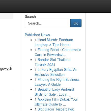
Search
Go
Published News
1
Hotel Murah: Panduan
Lengkap & Tips Hemat
1
Finding Relief : Chiropractic
Care in Edwardsvi...
1
Bandar Slot Thailand
Terbaik 2024
ingowych
1
Luxury Egyptian Gifts: An
Exclusive Selection
1
Finding the Right Business
Lawyer: A Guide
1
Beautiful Lady Amherst
Birds for Sale : Locat...
1
Applying Film Dubai: Your
Ultimate Guide to ...
1
Slot Gacor Terpercaya: