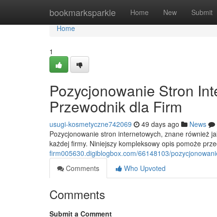
Home
bookmarksparkle
Home
New
Submit
Home
1
Pozycjonowanie Stron In
Przewodnik dla Firm
usugi-kosmetyczne742069
49 days ago
News
Pozycjonowanie stron internetowych, znane również j
każdej firmy. Niniejszy kompleksowy opis pomoże pr
firm005630.digiblogbox.com/66148103/pozycjonowanie
Comments
Who Upvoted
Comments
Submit a Comment