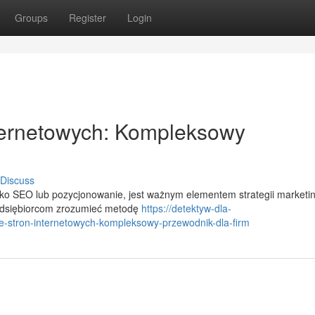
Groups
Register
Login
ternetowych: Kompleksowy
Discuss
ako SEO lub pozycjonowanie, jest ważnym elementem strategii market
zedsiębiorcom zrozumieć metodę
https://detektyw-dla-
-stron-internetowych-kompleksowy-przewodnik-dla-firm