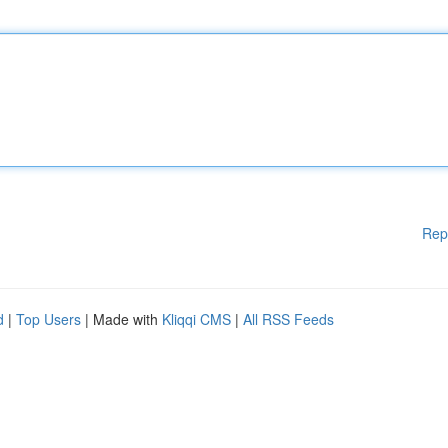
Rep
d
|
Top Users
| Made with
Kliqqi CMS
|
All RSS Feeds