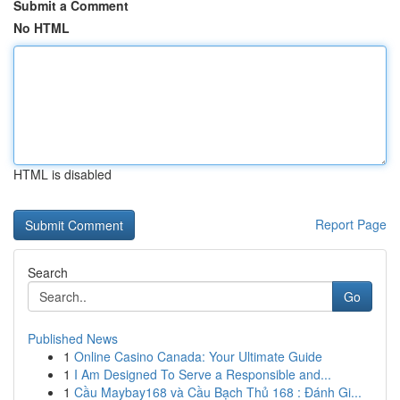
Submit a Comment
No HTML
HTML is disabled
Report Page
Search
Go
Published News
1
Online Casino Canada: Your Ultimate Guide
1
I Am Designed To Serve a Responsible and...
1
Cầu Maybay168 và Cầu Bạch Thủ 168 : Đánh Gi...