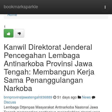
Home
bookmarksparkle
Togg
navi
Home
1
Kanwil Direktorat Jenderal
Pencegahan Lembaga
Antinarkoba Provinsi Jawa
Tengah: Membangun Kerja
Sama Penanggulangan
Narkoba
bnnprovinsijawatengah936889
51 days ago
News
Discuss
Lembaga Ditjenpas Masyarakat Antinarkoba Nasional Jawa