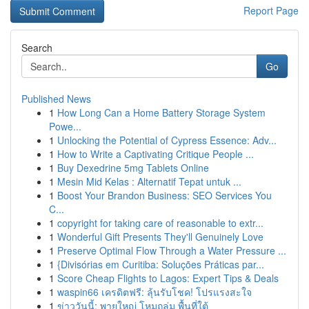
Report Page
Search
Go
Published News
1
How Long Can a Home Battery Storage System
Powe...
1
Unlocking the Potential of Cypress Essence: Adv...
1
How to Write a Captivating Critique People ...
1
Buy Dexedrine 5mg Tablets Online
1
Mesin Mid Kelas : Alternatif Tepat untuk ...
1
Boost Your Brandon Business: SEO Services You
C...
1
copyright for taking care of reasonable to extr...
1
Wonderful Gift Presents They'll Genuinely Love
1
Preserve Optimal Flow Through a Water Pressure ...
1
{Divisórias em Curitiba: Soluções Práticas par...
1
Score Cheap Flights to Lagos: Expert Tips & Deals
1
waspin66 เครดิตฟรี: ลุ้นรับโชค! โปรแรงสะใจ
1
ข่าววันนี้: พายุใหญ่ โหมถล่ม พื้นที่ใต้