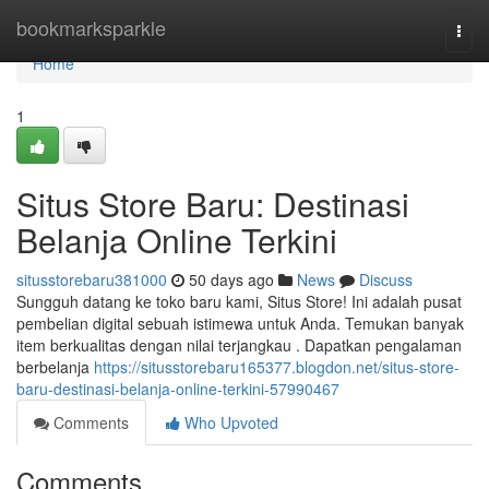
Home
bookmarksparkle
Togg
navi
Home
1
Situs Store Baru: Destinasi
Belanja Online Terkini
situsstorebaru381000
50 days ago
News
Discuss
Sungguh datang ke toko baru kami, Situs Store! Ini adalah pusat
pembelian digital sebuah istimewa untuk Anda. Temukan banyak
item berkualitas dengan nilai terjangkau . Dapatkan pengalaman
berbelanja
https://situsstorebaru165377.blogdon.net/situs-store-
baru-destinasi-belanja-online-terkini-57990467
Comments
Who Upvoted
Comments