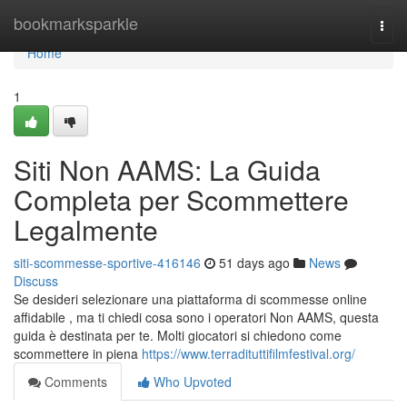
Home
bookmarksparkle
Togg
navi
Home
1
Siti Non AAMS: La Guida
Completa per Scommettere
Legalmente
siti-scommesse-sportive-416146
51 days ago
News
Discuss
Se desideri selezionare una piattaforma di scommesse online
affidabile , ma ti chiedi cosa sono i operatori Non AAMS, questa
guida è destinata per te. Molti giocatori si chiedono come
scommettere in piena
https://www.terradituttifilmfestival.org/
Comments
Who Upvoted