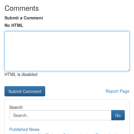
Comments
Submit a Comment
No HTML
HTML is disabled
Report Page
Search
Go
Published News