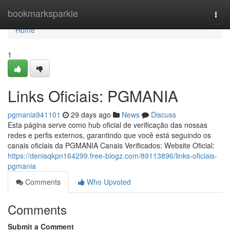
Home
bookmarksparkle
Togg
navi
Home
1
Links Oficiais: PGMANIA
pgmania941101
29 days ago
News
Discuss
Esta página serve como hub oficial de verificação das nossas
redes e perfis externos, garantindo que você está seguindo os
canais oficiais da PGMANIA Canais Verificados: Website Oficial:
https://denisqkpn164299.free-blogz.com/89113896/links-oficiais-
pgmania
Comments
Who Upvoted
Comments
Submit a Comment