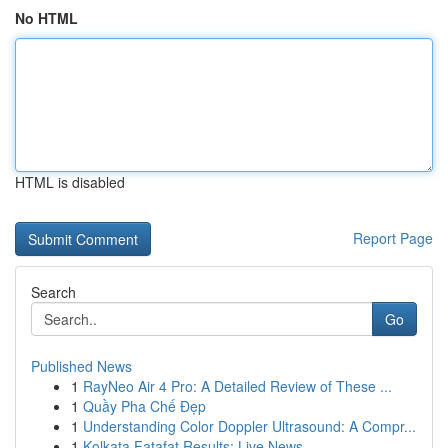
No HTML
HTML is disabled
Report Page
Search
Go
Published News
1
RayNeo Air 4 Pro: A Detailed Review of These ...
1
Quầy Pha Chế Đẹp
1
Understanding Color Doppler Ultrasound: A Compr...
1
Kolkata Fatafat Results: Live News