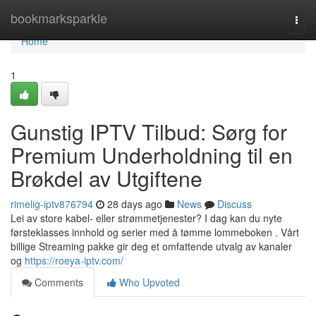
Home
bookmarksparkle
Togg
navi
Home
1
Gunstig IPTV Tilbud: Sørg for
Premium Underholdning til en
Brøkdel av Utgiftene
rimelig-iptv876794
28 days ago
News
Discuss
Lei av store kabel- eller strømmetjenester? I dag kan du nyte
førsteklasses innhold og serier med å tømme lommeboken . Vårt
billige Streaming pakke gir deg et omfattende utvalg av kanaler
og
https://roeya-iptv.com/
Comments
Who Upvoted