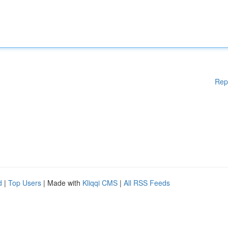
Rep
d
|
Top Users
| Made with
Kliqqi CMS
|
All RSS Feeds