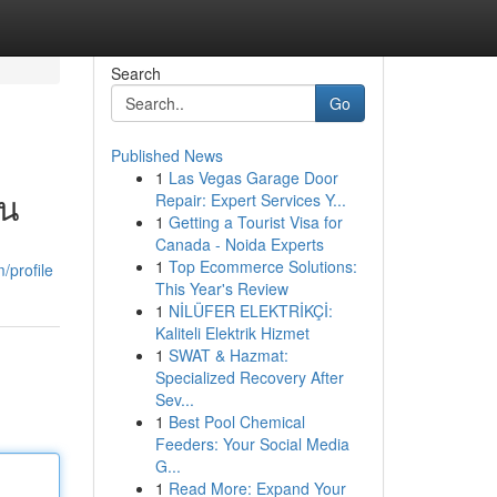
Search
Go
Published News
1
Las Vegas Garage Door
ุน
Repair: Expert Services Y...
1
Getting a Tourist Visa for
Canada - Noida Experts
1
Top Ecommerce Solutions:
/profile
This Year's Review
1
NİLÜFER ELEKTRİKÇİ:
Kaliteli Elektrik Hizmet
1
SWAT & Hazmat:
Specialized Recovery After
Sev...
1
Best Pool Chemical
Feeders: Your Social Media
G...
1
Read More: Expand Your