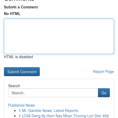
Submit a Comment
No HTML
HTML is disabled
Report Page
Search
Go
Published News
1
Mr. Gamble News: Latest Reports
1
LC88 Dang Ky Hom Nay Nhan Thuong Lon Den 999