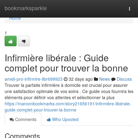
Home
bookmarksparkle
Togg
navi
Home
1
Infirmière libérale : Guide
complet pour trouver la bonne
ameli-pro-infirmire-libr699923
32 days ago
News
Discuss
Trouver la parfaite infirmière à domicile est crucial pour assurer
une satisfaction optimale de vos soins . Ce guide vous fournira les
éléments pour définir vos attentes et sélectionner la plus
https://maroonbookmarks.com/story21656191/infirmière-libérale-
guide-complet-pour-trouver-la-bonne
Comments
Who Upvoted
Comments