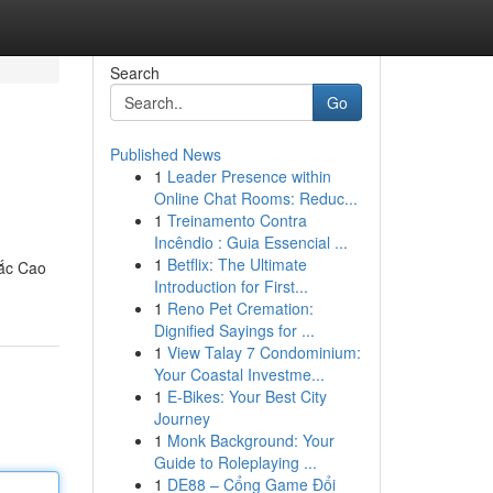
Search
Go
Published News
1
Leader Presence within
Online Chat Rooms: Reduc...
1
Treinamento Contra
Incêndio : Guia Essencial ...
1
Betflix: The Ultimate
Bắc Cao
Introduction for First...
1
Reno Pet Cremation:
Dignified Sayings for ...
1
View Talay 7 Condominium:
Your Coastal Investme...
1
E-Bikes: Your Best City
Journey
1
Monk Background: Your
Guide to Roleplaying ...
1
DE88 – Cổng Game Đổi