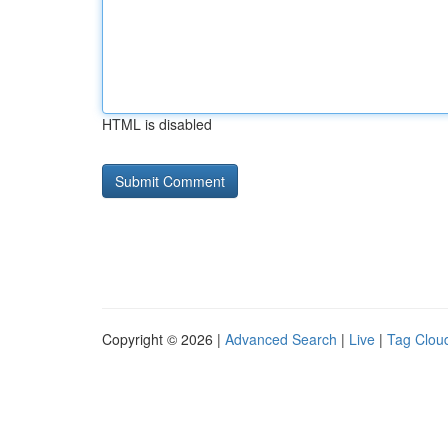
HTML is disabled
Copyright © 2026 |
Advanced Search
|
Live
|
Tag Clou