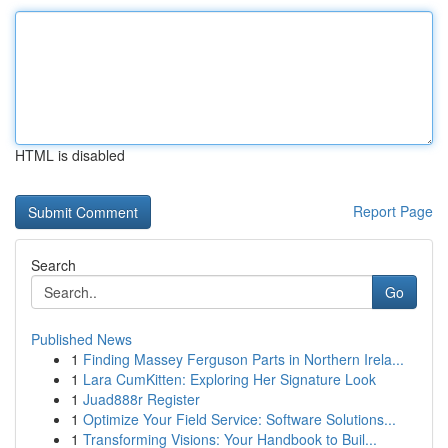
HTML is disabled
Report Page
Search
Go
Published News
1
Finding Massey Ferguson Parts in Northern Irela...
1
Lara CumKitten: Exploring Her Signature Look
1
Juad888r Register
1
Optimize Your Field Service: Software Solutions...
1
Transforming Visions: Your Handbook to Buil...