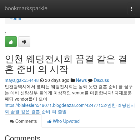
Home
bookmarksparkle
Togg
navi
Home
1
인천 웨딩전시회 꿈결 같은 결
혼 준비 의 시작
mayajgak554448
30 days ago
News
Discuss
인천광역시에서 열리는 웨딩전시회는 동화 듯한 결혼 준비 를 꿈꾸
는 예비 신랑신부 들에게 이상적인 venue를 마련합니다! 다채로운
웨딩 vendor들이 모여
https://blakesleh549071.blogdeazar.com/42477152/인천-웨딩전시
회-꿈결-같은-결혼-준비-의-출발
Comments
Who Upvoted
Comments