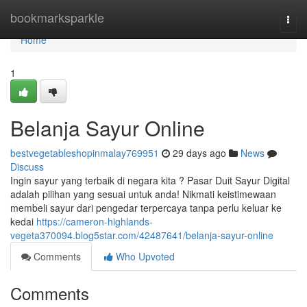
Home
bookmarksparkle
Togg
navi
Home
1
Belanja Sayur Online
bestvegetableshopinmalay769951
29 days ago
News
Discuss
Ingin sayur yang terbaik di negara kita ? Pasar Duit Sayur Digital
adalah pilihan yang sesuai untuk anda! Nikmati keistimewaan
membeli sayur dari pengedar terpercaya tanpa perlu keluar ke
kedai
https://cameron-highlands-
vegeta370094.blog5star.com/42487641/belanja-sayur-online
Comments
Who Upvoted
Comments