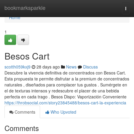
Home
bookmarksparkle
Togg
navi
Home
1
Besos Cart
scotth059kxj9
28 days ago
News
Discuss
Descubre la vivencia definitiva de concentrados con Besos Cart.
Esta propuesta te permite disfrutar a la premium de concentrados
naturales , diseñados para complacer tus gustos . Sumérgete en
el de texturas intensos y redescubre el placer de una bebida
perfecta en cada trago . Besos Dispo: Vaporización Conveniente
https://throbsocial.com/story23845488/besos-cart-la-experiencia
Comments
Who Upvoted
Comments