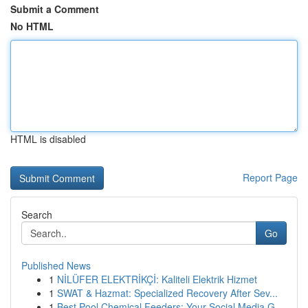
Submit a Comment
No HTML
HTML is disabled
Report Page
Search
Go
Published News
1
NİLÜFER ELEKTRİKÇİ: Kaliteli Elektrik Hizmet
1
SWAT & Hazmat: Specialized Recovery After Sev...
1
Best Pool Chemical Feeders: Your Social Media G...