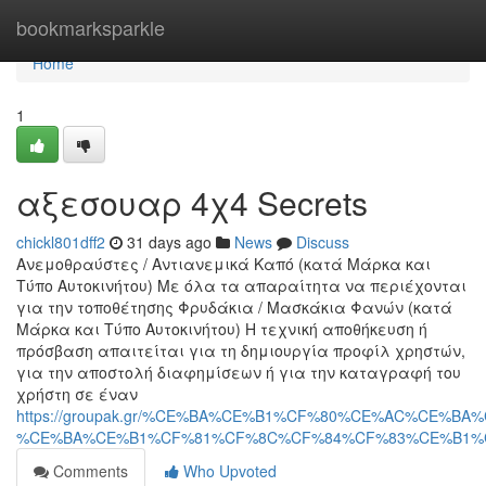
Home
bookmarksparkle
Home
1
αξεσουαρ 4χ4 Secrets
chickl801dff2
31 days ago
News
Discuss
Ανεμοθραύστες / Αντιανεμικά Καπό (κατά Μάρκα και
Τύπο Αυτοκινήτου) Με όλα τα απαραίτητα να περιέχονται
για την τοποθέτησης Φρυδάκια / Μασκάκια Φανών (κατά
Μάρκα και Τύπο Αυτοκινήτου) Η τεχνική αποθήκευση ή
πρόσβαση απαιτείται για τη δημιουργία προφίλ χρηστών,
για την αποστολή διαφημίσεων ή για την καταγραφή του
χρήστη σε έναν
https://groupak.gr/%CE%BA%CE%B1%CF%80%CE%AC%CE%BA
%CE%BA%CE%B1%CF%81%CF%8C%CF%84%CF%83%CE%B1%
Comments
Who Upvoted