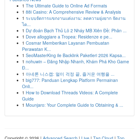
1
The Ultimate Guide to Online Ad Formats
1
88i Casino: A Comprehensive Review & Analysis
1
ระบบจัดการแขกงานแต่งงาน: ลดความยุ่งยาก จัดงาน
ได...
1
Dự đoán Bạch Thủ Lô 2 Nháy MB Xiên Đề: Phân ...
1
Dove alloggiare a Tropea: Residenze e pe...
1
Cosmar Memberikan Layanan Pembuatan
Perawatan K...
1
SeoMasterKing ile Backlink Paketleri 2026 Kapsa...
1
nohuwin – Đăng Nhập Nhanh, Khám Phá Kho Game
Đ...
1
아네론 니스캡: 멀미 걱정 끝, 즐거운 여행을 ...
1
big777: Panduan Lengkap Platform Permainan
Onli...
1
How to Download Threads Videos: A Complete
Guide
1
Mounjaro: Your Complete Guide to Obtaining & ...
Copyright © 2026 |
Advanced Search
|
Live
|
Tag Cloud
|
Top