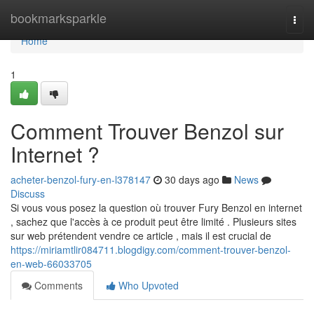
Home
bookmarksparkle
Togg
navi
Home
1
Comment Trouver Benzol sur
Internet ?
acheter-benzol-fury-en-l378147
30 days ago
News
Discuss
Si vous vous posez la question où trouver Fury Benzol en internet
, sachez que l'accès à ce produit peut être limité . Plusieurs sites
sur web prétendent vendre ce article , mais il est crucial de
https://miriamtlir084711.blogdigy.com/comment-trouver-benzol-
en-web-66033705
Comments
Who Upvoted